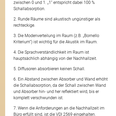
Xing-
zwischen 0 und 1. „1“ entspricht dabei 100 %
Seite
Schallabsorption.
Impressum
Daten­schutz
2. Runde Räume sind akustisch ungünstiger als
rechteckige.
© 2019 by Auri Akustik
3. Die Modenverteilung im Raum (z.B. „Bornello
Kriterium“) ist wichtig für die Akustik im Raum.
Webdesign by
FEUER­
WASSER
4. Die Sprachverständlichkeit im Raum ist
hauptsächlich abhängig von der Nachhallzeit.
5. Diffusoren absorbieren keinen Schall.
6. Ein Abstand zwischen Absorber und Wand erhöht
die Schallabsorption, da der Schall zwischen Wand
und Absorber hin- und her reflektiert wird, bis er
komplett verschwunden ist.
7. Wenn die Anforderungen an die Nachhallzeit im
Büro erfüllt sind, ist die VDI 2569 eingehalten.