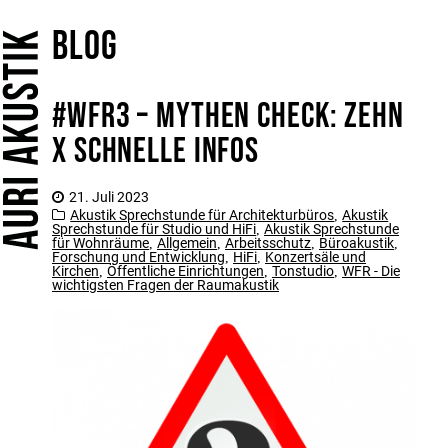
Blog
Home
Leistungen
#WFR3 – Mythen Check: Zehn
Öffent­liche Ein­richt­ungen
x Schnelle Infos
Arbeitsschutz
Büroakustik
21. Juli 2023
Konzertsaal und Kirchen
Akustik Sprechstunde für Architekturbüros
Akustik
,
Sprechstunde für Studio und HiFi
Akustik Sprechstunde
,
HiFi
für Wohnräume
Allgemein
Arbeitsschutz
Büroakustik
,
,
,
,
Forschung und Entwicklung
HiFi
Konzertsäle und
,
,
Kirchen
Öffentliche Einrichtungen
Tonstudio
WFR - Die
,
,
,
Tonstudio
wichtigsten Fragen der Raumakustik
Bauakustik und Schallschutz
Sprechstunde
Für Architekturbüros
Für Akustik-Planer
Für Studio und HiFi