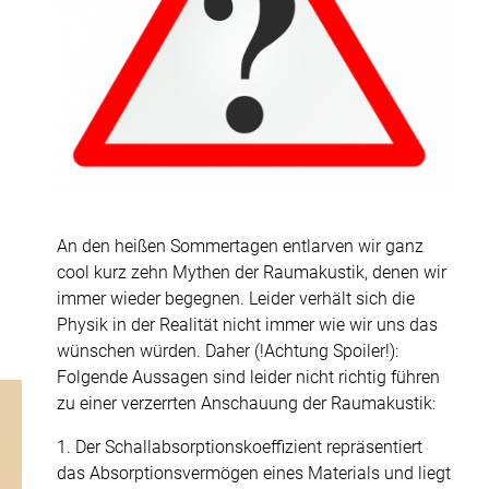
Für Wohnräume
Projekte
Akustik Blog
F+E
Über uns
Kontakt
An den heißen Sommertagen entlarven wir ganz
cool kurz zehn Mythen der Raumakustik, denen wir
immer wieder begegnen. Leider verhält sich die
Diffusoren
Physik in der Realität nicht immer wie wir uns das
wünschen würden. Daher (!Achtung Spoiler!):
Folgende Aussagen sind leider nicht richtig führen
zu einer verzerrten Anschauung der Raumakustik:
1. Der Schallabsorptionskoeffizient repräsentiert
zu
das Absorptionsvermögen eines Materials und liegt
unserer