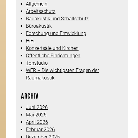
Xing-
Allgemein
Seite
Arbeitsschutz
Impressum
Bauakustik und Schallschutz
Daten­schutz
Büroakustik
Forschung und Entwicklung
HiFi
© 2019 by Auri Akustik
Konzertsäle und Kirchen
Webdesign by
FEUER­
Öffentliche Einrichtungen
WASSER
Tonstudio
WFR – Die wichtigsten Fragen der
Raumakustik
Archiv
Juni 2026
Mai 2026
April 2026
Februar 2026
Dezember 2025