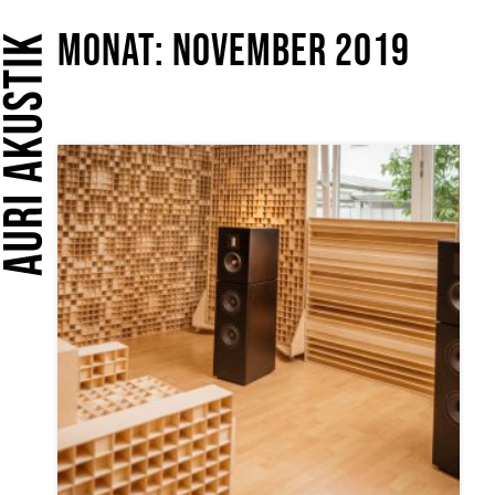
Monat:
November 2019
Home
Leistungen
Öffent­liche Ein­richt­ungen
Arbeitsschutz
Büroakustik
Konzertsaal und Kirchen
HiFi
Tonstudio
Bauakustik und Schallschutz
Sprechstunde
Für Architekturbüros
Für Akustik-Planer
Für Studio und HiFi