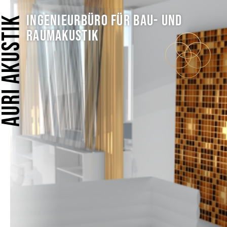
INGENIEURBÜRO FÜR BAU- UND
Home
RAUMAKUSTIK
Leistungen
Öffent­liche Ein­richt­ungen
Arbeitsschutz
Büroakustik
Konzertsaal und Kirchen
HiFi
Tonstudio
Bauakustik und Schallschutz
Sprechstunde
Für Architekturbüros
Für Akustik-Planer
Für Studio und HiFi