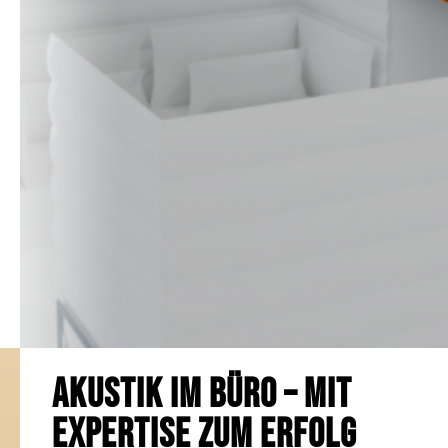
Für Wohnräume
Projekte
Akustik Blog
F+E
Über uns
Kontakt
Diffusoren
Akustik im Büro – mit
zu
Expertise zum Erfolg
unserer