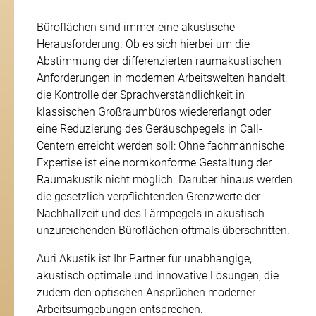
Xing-
Seite
Büroflächen sind immer eine akustische
Impressum
Herausforderung. Ob es sich hierbei um die
Daten­schutz
Abstimmung der differenzierten raumakustischen
Anforderungen in modernen Arbeitswelten handelt,
© 2019 by Auri Akustik
die Kontrolle der Sprachverständlichkeit in
klassischen Großraumbüros wiedererlangt oder
Webdesign by
FEUER­
eine Reduzierung des Geräuschpegels in Call-
WASSER
Centern erreicht werden soll: Ohne fachmännische
Expertise ist eine normkonforme Gestaltung der
Raumakustik nicht möglich. Darüber hinaus werden
die gesetzlich verpflichtenden Grenzwerte der
Nachhallzeit und des Lärmpegels in akustisch
unzureichenden Büroflächen oftmals überschritten.
Auri Akustik ist Ihr Partner für unabhängige,
akustisch optimale und innovative Lösungen, die
zudem den optischen Ansprüchen moderner
Arbeitsumgebungen entsprechen.