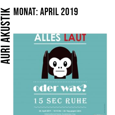
Monat:
April 2019
Home
Leistungen
Öffent­liche Ein­richt­ungen
Arbeitsschutz
Büroakustik
Konzertsaal und Kirchen
HiFi
Tonstudio
Bauakustik und Schallschutz
Sprechstunde
Für Architekturbüros
Für Akustik-Planer
Für Studio und HiFi