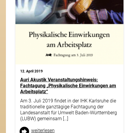
Xing-
Seite
Impressum
Daten­schutz
© 2019 by Auri Akustik
Webdesign by
FEUER­
WASSER
12. April 2019
Auri Akustik Veranstaltungshinweis:
Fachtagung „Physikalische Einwirkungen am
Arbeitsplatz“
Am 3. Juli 2019 findet in der IHK Karlsruhe die
traditionelle ganztägige Fachtagung der
Landesanstalt für Umwelt Baden-Württemberg
(LUBW) gemeinsam […]
weiter­lesen