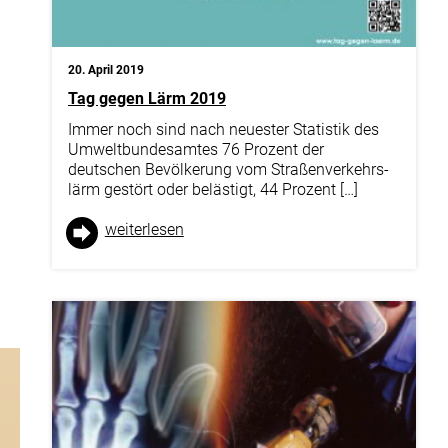
Für Wohnräume
Projekte
20. April 2019
Akustik Blog
Tag gegen Lärm 2019
Immer noch sind nach neuester Statistik des
F+E
Umwelt­­­bundesamte­s 76 Prozent der
deutschen Bevölkerung vom Straßen­verkehrs­
Über uns
lärm gestört oder belästigt, 44 Prozent […]
Kontakt
weiter­lesen
Diffusoren
zu
unserer