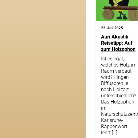
22. Juli 2025
Auri Akustik
Reisetipp: Auf
zum Holzophon
Ist es egal,
welches Holz im
Raum verbaut
wird?Klingen
Diffusoren je
nach Holzart
unterschiedlich?
Das Holzophon
im
Naturschutzzent
Karlsruhe-
Rappenwört
lehrt […]