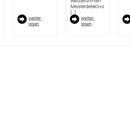
weltberühmten
Meisterdetektivs
[…]
weiter­
weiter­
lesen
lesen