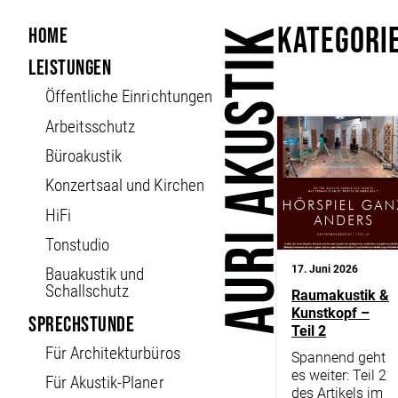
Kategorie
Home
Leistungen
Öffent­liche Ein­richt­ungen
Arbeitsschutz
Büroakustik
Konzertsaal und Kirchen
HiFi
Tonstudio
17. Juni 2026
Bauakustik und
Schallschutz
Raumakustik &
Kunstkopf –
Sprechstunde
Teil 2
Für Architekturbüros
Spannend geht
es weiter: Teil 2
Für Akustik-Planer
des Artikels im