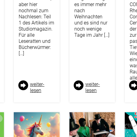
aber hier
es immer mehr
CO
nochmal zum
nach
Rhe
Nachlesen: Teil
Weihnachten
Con
1 des Artikels im
und es sind nur
Ce
Studiomagazin.
noch wenige
der
Für alle
Tage im Jahr […]
zur
Leseratten und
pas
Bücherwürmer:
Tie
[…]
Wie
ein
wa
Ra
all
weiter­
weiter­
lesen
lesen