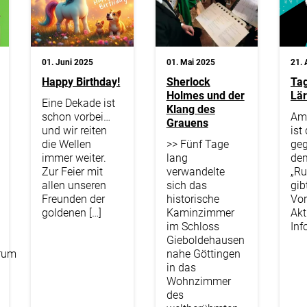
01. Juni 2025
01. Mai 2025
21. 
Happy Birthday!
Sherlock
Ta
Holmes und der
Lä
Eine Dekade ist
Klang des
schon vorbei…
Am
Grauens
und wir reiten
ist
die Wellen
>> Fünf Tage
geg
immer weiter.
lang
de
Zur Feier mit
verwandelte
„Ru
allen unseren
sich das
gib
Freunden der
historische
Vor
goldenen […]
Kaminzimmer
Akt
im Schloss
Inf
Gieboldehausen
rum
nahe Göttingen
in das
Wohnzimmer
des