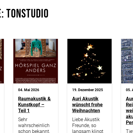
: Tonstudio
04. Mai 2026
19. Dezember 2025
05. 
Raumakustik &
Auri Akustik
Aur
Kunstkopf –
wünscht frohe
Rei
Teil 1
Weihnachten
wei
aku
Sehr
Liebe Akustik
Per
wahrscheinlich
Freunde, so
schon bekannt,
langsam klingt
Tie