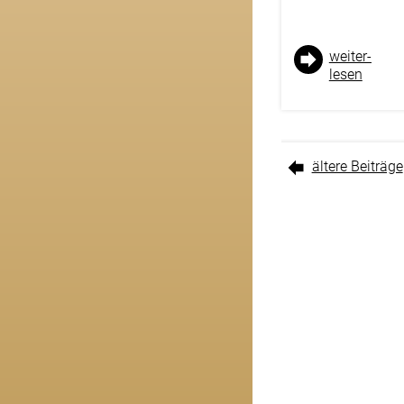
weiter­
lesen
ältere Beiträge