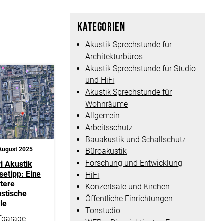
Kategorien
Akustik Sprechstunde für
Architekturbüros
Akustik Sprechstunde für Studio
und HiFi
Akustik Sprechstunde für
Wohnräume
Allgemein
Arbeitsschutz
Bauakustik und Schallschutz
August 2025
Büroakustik
Forschung und Entwicklung
i Akustik
setipp: Eine
HiFi
tere
Konzertsäle und Kirchen
stische
Öffentliche Einrichtungen
le
Tonstudio
fgarage