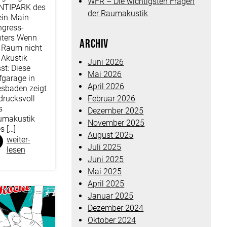
WFR – Die wichtigsten Fragen
NTIPARK des
der Raumakustik
in-Main-
gress-
nters Wenn
Archiv
 Raum nicht
 Akustik
Juni 2026
st: Diese
Mai 2026
fgarage in
April 2026
sbaden zeigt
Februar 2026
drucksvoll
s
Dezember 2025
umakustik
November 2025
es […]
August 2025
weiter­
Juli 2025
lesen
Juni 2025
Mai 2025
April 2025
Januar 2025
Dezember 2024
Oktober 2024