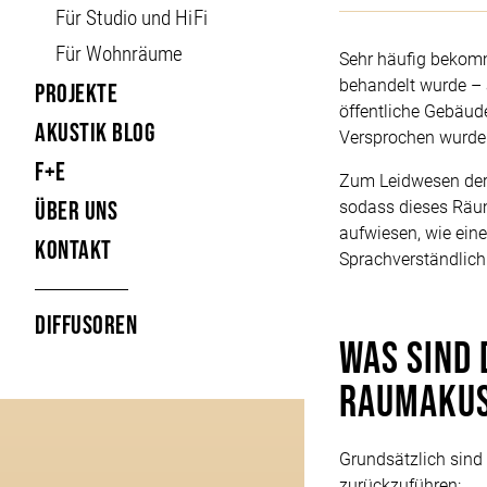
Für Studio und HiFi
Für Wohnräume
Sehr häufig bekomm
behandelt wurde – a
Projekte
öffentliche Gebäud
Akustik Blog
Versprochen wurde 
F+E
Zum Leidwesen der
Über uns
sodass dieses Räu
aufwiesen, wie ein
Kontakt
Sprachverständlichk
Diffusoren
Was sind 
Raumakus
Grundsätzlich sind
zurückzuführen: