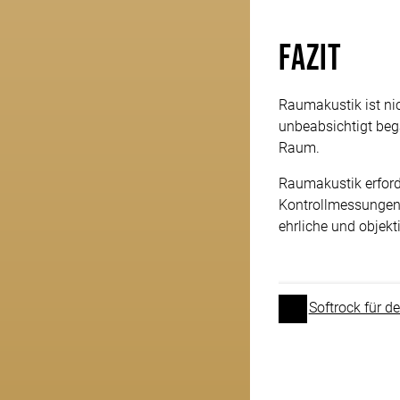
Fazit
Raumakustik ist nic
unbeabsichtigt be
Raum.
Raumakustik erforde
Kontrollmessungen b
ehrliche und objek
Softrock für de