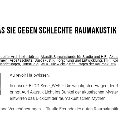
s Sie gegen schlechte Raumakustik
de für Architekturbüros
Akustik Sprechstunde für Studio und HiFi
Akus
,
,
emein
Arbeitsschutz
Büroakustik
Forschung und Entwicklung
HiFi
Kon
,
,
,
,
,
Einrichtungen
Tonstudio
WFR - Die wichtigsten Fragen der Raumakustik
,
,
Au revoir Halbwissen.
In unserer BLOG-Serie „WFR – Die wichtigsten Fragen der
bringt Auri Akustik Licht ins Dunkel der akustischen Myste
entwirren das Dickicht der raumakustischen Mythen.
d ohne Verschönerungen – für alle Freunde der guten Raumakustik