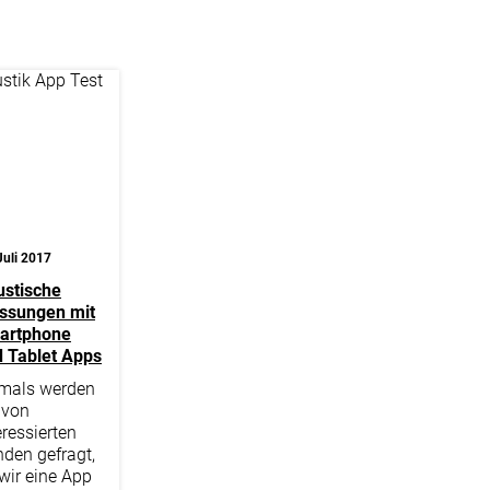
Juli 2017
stische
ssungen mit
artphone
 Tablet Apps
mals werden
 von
eressierten
den gefragt,
wir eine App