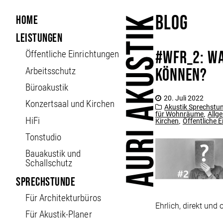
Blog
Home
Leistungen
#WFR_2: Wa
Öffent­liche Ein­richt­ungen
können?
Arbeitsschutz
Büroakustik
20. Juli 2022
Konzertsaal und Kirchen
Akustik Sprechstun
für Wohnräume
Allg
,
HiFi
Kirchen
Öffentliche 
,
Tonstudio
Bauakustik und
Schallschutz
Sprechstunde
Für Architekturbüros
Ehrlich, direkt un
Für Akustik-Planer