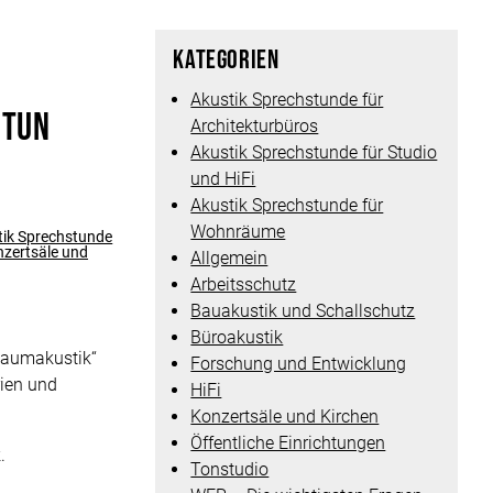
Kategorien
Akustik Sprechstunde für
 tun
Architekturbüros
Akustik Sprechstunde für Studio
und HiFi
Akustik Sprechstunde für
Wohnräume
tik Sprechstunde
zertsäle und
Allgemein
Arbeitsschutz
Bauakustik und Schallschutz
Büroakustik
 Raumakustik“
Forschung und Entwicklung
rien und
HiFi
Konzertsäle und Kirchen
Öffentliche Einrichtungen
.
Tonstudio