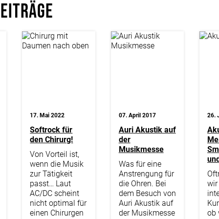
Beiträge
17. Mai 2022
07. April 2017
26. 
Softrock für
Auri Akustik auf
Aku
den Chirurg!
der
Me
Musikmesse
Sm
Von Vorteil ist,
und
wenn die Musik
Was für eine
zur Tätigkeit
Anstrengung für
Oft
passt… Laut
die Ohren. Bei
wir
AC/DC scheint
dem Besuch von
int
nicht optimal für
Auri Akustik auf
Kun
einen Chirurgen
der Musikmesse
ob 