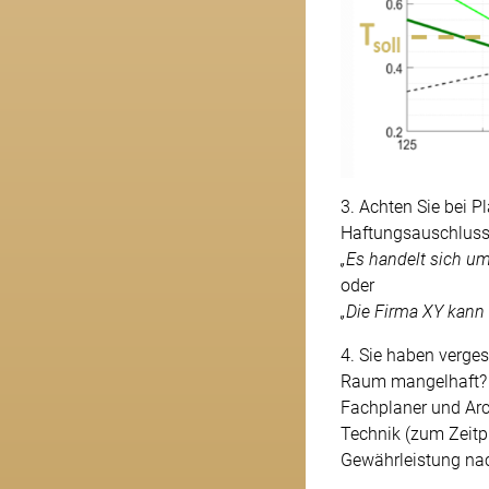
3. Achten Sie bei P
Haftungsauschluss 
„Es handelt sich u
oder
„Die Firma XY kann
4. Sie haben verges
Raum mangelhaft? –
Fachplaner und Arc
Technik (zum Zeitpu
Gewährleistung na