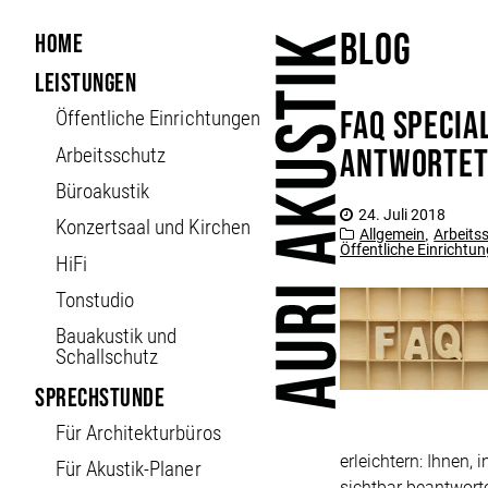
Blog
Home
Leistungen
FAQ Specia
Öffent­liche Ein­richt­ungen
antworte
Arbeitsschutz
Büroakustik
24. Juli 2018
Konzertsaal und Kirchen
Allgemein
Arbeits
,
Öffentliche Einrichtu
HiFi
Tonstudio
Bauakustik und
Schallschutz
Sprechstunde
Für Architekturbüros
erleichtern: Ihnen,
Für Akustik-Planer
sichtbar beantworte