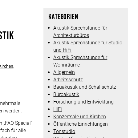
Kategorien
Akustik Sprechstunde für
stik
Architekturbüros
Akustik Sprechstunde für Studio
und HiFi
Akustik Sprechstunde für
Wohnräume
Kirchen
,
Allgemein
Arbeitsschutz
Bauakustik und Schallschutz
Büroakustik
Forschung und Entwicklung
t mehrmals
HiFi
hen werden.
Konzertsäle und Kirchen
m „FAQ Special“
Öffentliche Einrichtungen
fach für alle
Tonstudio
etarnten