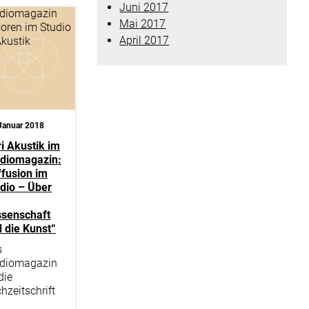
Juni 2017
Mai 2017
April 2017
Januar 2018
i Akustik im
udiomagazin:
ffusion im
dio – Über
ssenschaft
 die Kunst“
s
udiomagazin
die
hzeitschrift