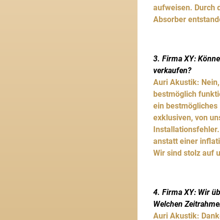
aufweisen. Durch d
Absorber entstand
3. Firma XY: Könne
verkaufen?
Auri Akustik: Nein
bestmöglich funkti
ein bestmögliches 
exklusiven, von u
Installationsfehle
anstatt einer infl
Wir sind stolz auf 
4. Firma XY: Wir ü
Welchen Zeitrahme
Auri Akustik: Dank