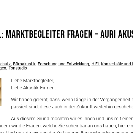
l: Marktbegleiter fragen – Auri Aku
t
schutz
Büroakustik
Forschung und Entwicklung
HiFi
Konzertsäle und 
,
,
,
,
ngen
Tonstudio
,
Liebe Marktbegleiter,
Liebe Akustik-Firmen,
Wir haben gelernt, dass, wenn Dinge in der Vergangenhei
passiert sind, diese auch in der Zukunft weiterhin gesche
Aus diesem Grund möchten wir es Ihnen und uns mit eine
 indem wir die Fragen, welche Sie scheinbar an uns haben, hier ein
n. Und uns, da wir uns die Zeit sparen Ihre mehr oder weniger g