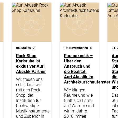
05. Mai 2017
19. November 2018
31. 
Rock Shop
Raumakustik –
Aur
Karlsruhe ist
Über den
St
exklusiver Auri
Anspruch und
„Di
Akustik Partner
die Realität.
Stu
Auri Akustik im
die
Wir freuen uns
Architekturschaufenster
Wi
sehr, dass wir
und
mit den Rock
Wie klingen
Shop, der
Räume und wie
Da
Institution für
fühlt sich Lärm
St
hochwertige
an? Warum sind
ist 
Musikinstrumente
wir im Jahre
Fac
und Zubehör in
2018 immer
für