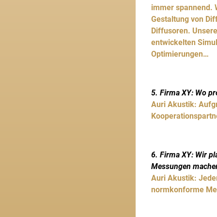
immer spannend. W
Gestaltung von Dif
Diffusoren. Unsere
entwickelten Simul
Optimierungen…
5. Firma XY: Wo pro
Auri Akustik: Aufg
Kooperationspartne
6. Firma XY: Wir p
Messungen machen. 
Auri Akustik: Jede
normkonforme Mess