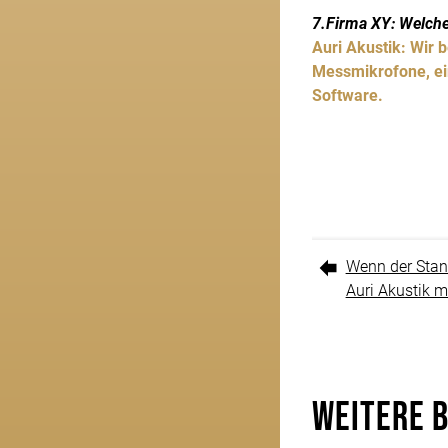
7.Firma XY: Welch
Auri Akustik: Wir
Messmikrofone, ei
Software.
Wenn der Stand
Auri Akustik m
Weitere 