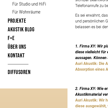
Für Studio und HiFi
Telefonanrufe zu b
Für Wohnräume
Es sei erwähnt, da
Projekte
und persönlichen G
belassen es bei de
Akustik Blog
F+E
Über uns
1. Firma XY: Wir p
diese vielleicht fü
Kontakt
aussagen. Können Si
Auri Akustik: Die 
Absorption eines 
Diffusoren
2. Firma XY: Wie e
Akustikmaterial ve
Auri Akustik: Wir 
diese ausgewählt,