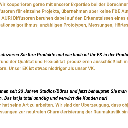
ir kooperieren gerne mit unserer Expertise bei der Berechnu
fusoren für einzelne Projekte, übernehmen aber keine F&E Auf
 AURI Diffusoren beruhen dabei auf den Erkenntnissen eines 
ationsalgorithmus, unzähligen Prototypen, Messungen, Hörtes
duzieren Sie Ihre Produkte und wie hoch ist Ihr EK in der Prod
rund der Qualität und Flexibilität produzieren ausschließlich m
rn. Unser EK ist etwas niedriger als unser VK.
lanen seit 20 Jahren Studios/Büros und jetzt behaupten Sie ma
Das ist ja total unnötig und verwirrt die Kunden nur!
r hat seine Art zu arbeiten. Wir sind der Überzeugung, dass obj
ungen zur neutralen Charakterisierung der Raumakustik sinn