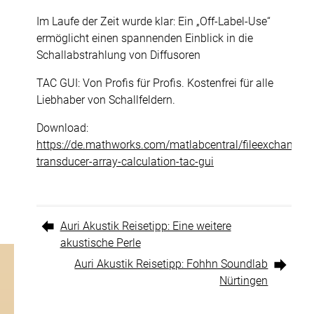
Für Wohnräume
Im Laufe der Zeit wurde klar: Ein „Off-Label-Use“
ermöglicht einen spannenden Einblick in die
Projekte
Schallabstrahlung von Diffusoren
Akustik Blog
TAC GUI: Von Profis für Profis. Kostenfrei für alle
F+E
Liebhaber von Schallfeldern.
Über uns
Download:
Kontakt
https://de.mathworks.com/matlabcentral/fileexchange/
transducer-array-calculation-tac-gui
Diffusoren
Auri Akustik Reisetipp: Eine weitere
akustische Perle
Auri Akustik Reisetipp: Fohhn Soundlab
Nürtingen
zu
unserer