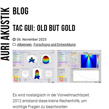
Blog
Home
Leistungen
TAC GUI: Old but Gold
Öffent­liche Ein­richt­ungen
Arbeitsschutz
06. November 2025
Büroakustik
Allgemein
Forschung und Entwicklung
,
Konzertsaal und Kirchen
HiFi
Tonstudio
Bauakustik und Schallschutz
Sprechstunde
Für Architekturbüros
Es wird nostalgisch in der Vorweihnachtszeit.
Für Akustik-Planer
2012 entstand diese kleine Rechenhilfe, um
wichtige Fragen zu beantworten.
Für Studio und HiFi