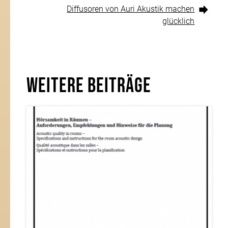
Xing-
Diffusoren von Auri Akustik machen
Seite
Impressum
glücklich
Daten­schutz
© 2019 by Auri Akustik
Weitere Beiträge
Webdesign by
FEUER­
WASSER