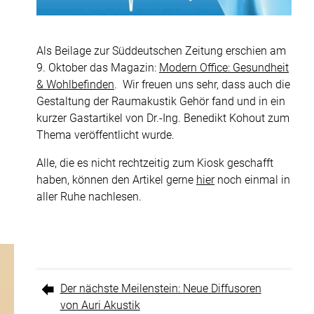
Für Wohnräume
Projekte
Als Beilage zur Süddeutschen Zeitung erschien am
9. Oktober das Magazin:
Modern Office: Gesundheit
Akustik Blog
& Wohlbefinden
. Wir freuen uns sehr, dass auch die
F+E
Gestaltung der Raumakustik Gehör fand und in ein
kurzer Gastartikel von Dr.-Ing. Benedikt Kohout zum
Über uns
Thema veröffentlicht wurde.
Kontakt
Alle, die es nicht rechtzeitig zum Kiosk geschafft
haben, können den Artikel gerne
hier
noch einmal in
Diffusoren
aller Ruhe nachlesen.
Der nächste Meilenstein: Neue Diffusoren
zu
von Auri Akustik
unserer